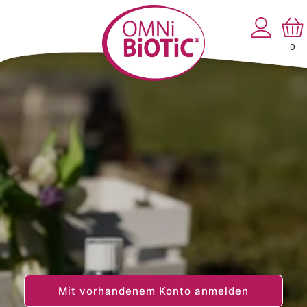
Direkt
zum
Einloggen
Warenko
Inhalt
0
0
Artikel
Mit vorhandenem Konto anmelden