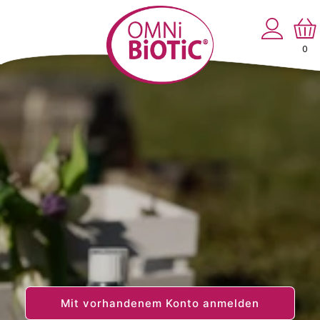
Direkt
zum
Einloggen
Warenko
Inhalt
0
0
Artikel
Mit vorhandenem Konto anmelden