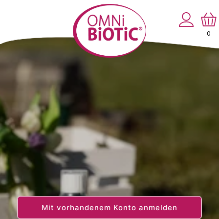
Direkt
zum
Einloggen
Warenko
Inhalt
0
0
Artikel
Mit vorhandenem Konto anmelden